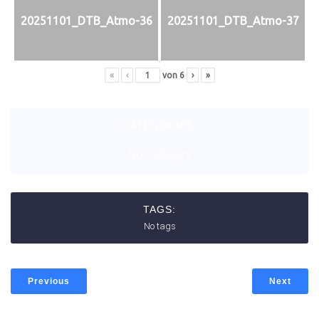
20251101_DTB_Atmo-36
20251101_DTB_Atmo-37
«
‹
von
6
›
»
CATEGORIES:
No category
TAGS:
No tags
Previous
Next